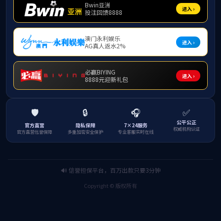
10月28日，由青岛市科技局指导，学校与国
家海洋技术转移中心、海洋科技大市场、青岛市
工业技术研究院联合主办的青岛市首届技术经理
人大赛圆满落幕。大赛旨在贯彻落实党中央关于
加强国家技术转移体系建设和加强技术经理人队
伍建设的改革要求，依托“以赛育才、以赛促
转”模式，为学校服务青岛“10+1”创新型产业体系
输送高素质技术转移人才，助力打造北方技术成
果转化高地。