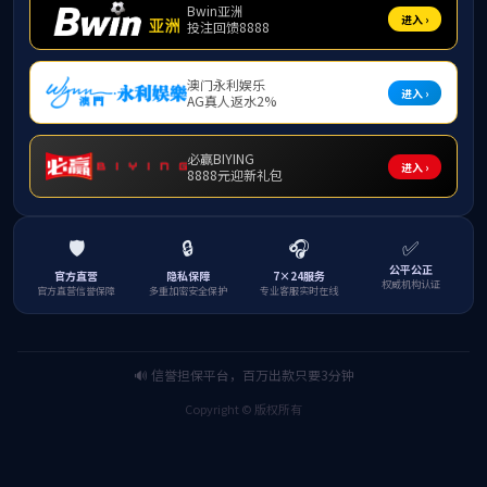
通知公告
园区服务
2025-12-01
入园流程
2025-09-25
2025-07-23
项目申报
2025-07-03