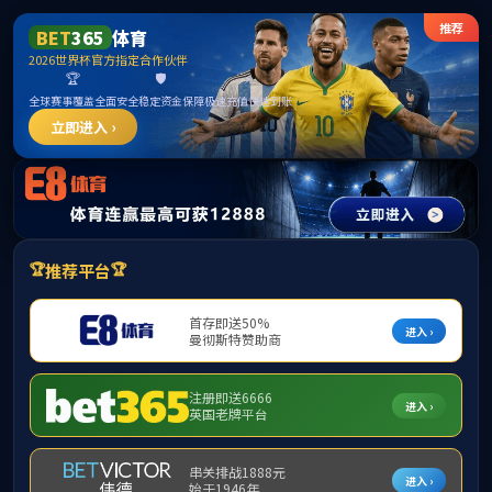
bwin·必赢(3003no1-中国)线路检测中心|Official website
网站首页
工作动态
园区介绍
通知公告
信息